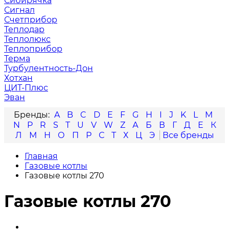
Сибирячка
Сигнал
Счетприбор
Теплодар
Теплолюкс
Теплоприбор
Терма
Турбулентность-Дон
Хотхан
ЦИТ-Плюс
Эван
A
B
C
D
E
F
G
H
I
J
K
L
M
N
P
R
S
T
U
V
W
Z
А
Б
В
Г
Д
Е
К
Л
М
Н
О
П
Р
С
Т
Х
Ц
Э
Главная
Газовые котлы
Газовые котлы 270
Газовые котлы 270