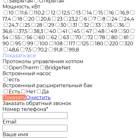
Закрытая
Открытая
Мощность, кВт
10
11,6
110,2
12
12,5
13
14
15
16
16,9
17,4
18
20
20,6
23
23,2
6
7
8
24
24,4
24,7
25
28
29
30
31
32
33
35
36
36,6
37,5
38,3
40
41
45
47
48
49
50
54
55
56
60
62
63
70
72
78
80
81
90
95
99
100
108
117
125
180
220
320
48,6
7,5
70,2
91,8
99,8
Показать все
Протоколы управления котлом
OpenTherm
BridgeNet
Встроенный насос
есть
Встроенный расширительный бак
Есть
Нет
Да
Показать
Очистить
Заказать обратный звонок
Номер телефона*
Email
Ваше имя