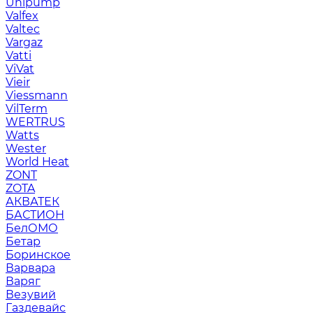
Unipump
Valfex
Valtec
Vargaz
Vatti
ViVat
Vieir
Viessmann
VilTerm
WERTRUS
Watts
Wester
World Heat
ZONT
ZOTA
АКВАТЕК
БАСТИОН
БелОМО
Бетар
Боринское
Варвара
Варяг
Везувий
Газдевайс