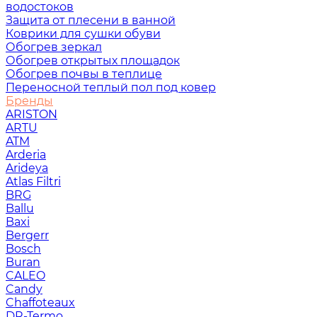
водостоков
Защита от плесени в ванной
Коврики для сушки обуви
Обогрев зеркал
Обогрев открытых площадок
Обогрев почвы в теплице
Переносной теплый пол под ковер
Бренды
ARISTON
ARTU
ATM
Arderia
Arideya
Atlas Filtri
BRG
Ballu
Baxi
Bergerr
Bosch
Buran
CALEO
Candy
Chaffoteaux
DR-Termo