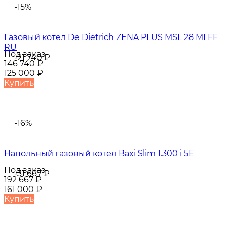
-15%
Газовый котел De Dietrich ZENA PLUS MSL 28 MI FF
RU
Под заказ
-21 740
₽
146 740
₽
125 000
₽
Купить
-16%
Напольный газовый котел Baxi Slim 1.300 i 5E
Под заказ
-31 667
₽
192 667
₽
161 000
₽
Купить