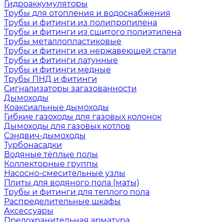
Гидроаккумуляторы
Трубы для отопления и водоснабжения
Трубы и фитинги из полипропилена
Трубы и фитинги из сшитого полиэтилена
Трубы металлопластиковые
Трубы и фитинги из нержавеющей стали
Трубы и фитинги латунные
Трубы и фитинги медные
Трубы ПНД и фитинги
Сигнализаторы загазованности
Дымоходы
Коаксиальные дымоходы
Гибкие газоходы для газовых колонок
Дымоходы для газовых котлов
Сэндвич-дымоходы
Турбонасадки
Водяные тёплые полы
Коллекторные группы
Насосно-смесительные узлы
Плиты для водяного пола (маты)
Трубы и фитинги для теплого пола
Распределительные шкафы
Аксессуары
Предохранительная арматура