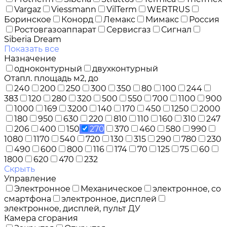
Vargaz
Viessmann
VilTerm
WERTRUS
Боринское
Конорд
Лемакс
Мимакс
Россия
Ростовгазоаппарат
Сервисгаз
Сигнал
Siberia Dream
Показать все
Назначение
одноконтурный
двухконтурный
Отапл. площадь м2, до
240
200
250
300
350
80
100
244
383
120
280
320
500
550
700
1100
900
1000
169
3200
140
170
450
1250
2000
180
950
630
220
810
110
160
310
247
206
400
150
270
370
460
580
990
1080
1170
540
720
130
315
290
780
230
490
600
800
116
174
70
125
75
60
1800
620
470
232
Скрыть
Управление
Электронное
Механическое
электронное, со
смартфона
электронное, дисплей
электронное, дисплей, пульт ДУ
Камера сгорания