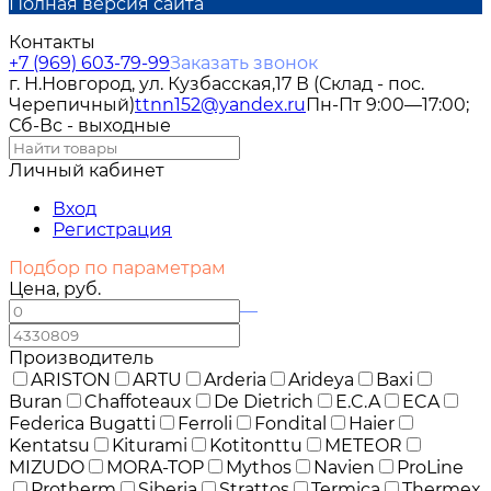
Полная версия сайта
Контакты
+7 (969) 603-79-99
Заказать звонок
г. Н.Новгород, ул. Кузбасская,17 В (Склад - пос.
Черепичный)
ttnn152@yandex.ru
Пн-Пт 9:00—17:00;
Сб-Вс - выходные
Личный кабинет
Вход
Регистрация
Подбор по параметрам
Цена, руб.
—
Производитель
ARISTON
ARTU
Arderia
Arideya
Baxi
Buran
Chaffoteaux
De Dietrich
E.C.A
ECA
Federica Bugatti
Ferroli
Fondital
Haier
Kentatsu
Kiturami
Kotitonttu
METEOR
MIZUDO
MORA-TOP
Mythos
Navien
ProLine
Protherm
Siberia
Strattos
Termica
Thermex