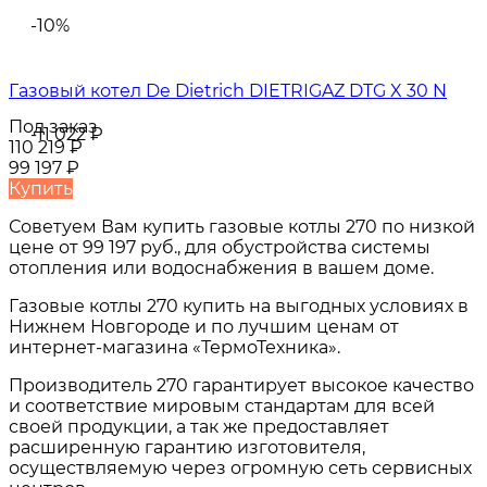
-10%
Газовый котел De Dietrich DIETRIGAZ DTG X 30 N
Под заказ
-11 022
₽
110 219
₽
99 197
₽
Купить
Советуем Вам купить
газовые котлы 270
по низкой
цене от
99 197 руб.
, для обустройства системы
отопления или водоснабжения в вашем доме.
Газовые котлы 270
купить на выгодных условиях в
Нижнем Новгороде и по лучшим ценам от
интернет-магазина «ТермоТехника».
Производитель 270 гарантирует высокое качество
и соответствие мировым стандартам для всей
своей продукции, а так же предоставляет
расширенную гарантию изготовителя,
осуществляемую через огромную сеть сервисных