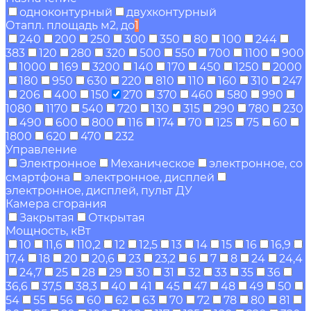
одноконтурный
двухконтурный
Отапл. площадь м2, до
1
240
200
250
300
350
80
100
244
383
120
280
320
500
550
700
1100
900
1000
169
3200
140
170
450
1250
2000
180
950
630
220
810
110
160
310
247
206
400
150
270
370
460
580
990
1080
1170
540
720
130
315
290
780
230
490
600
800
116
174
70
125
75
60
1800
620
470
232
Управление
Электронное
Механическое
электронное, со
смартфона
электронное, дисплей
электронное, дисплей, пульт ДУ
Камера сгорания
Закрытая
Открытая
Мощность, кВт
10
11,6
110,2
12
12,5
13
14
15
16
16,9
17,4
18
20
20,6
23
23,2
6
7
8
24
24,4
24,7
25
28
29
30
31
32
33
35
36
36,6
37,5
38,3
40
41
45
47
48
49
50
54
55
56
60
62
63
70
72
78
80
81