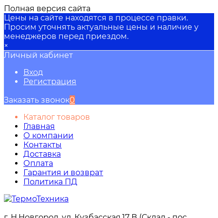
Полная версия сайта
Цены на сайте находятся в процессе правки.
Просим уточнять актуальные цены и наличие у
менеджеров перед приездом.
×
Личный кабинет
Вход
Регистрация
Заказать звонок
0
Каталог товаров
Главная
О компании
Контакты
Доставка
Оплата
Гарантия и возврат
Политика ПД
г. Н.Новгород, ул. Кузбасская,17 В (Склад - пос.