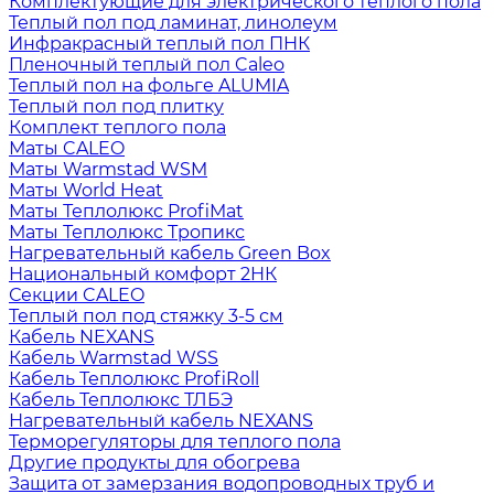
Комплектующие для электрического теплого пола
Теплый пол под ламинат, линолеум
Инфракрасный теплый пол ПНК
Пленочный теплый пол Caleo
Теплый пол на фольге ALUMIA
Теплый пол под плитку
Комплект теплого пола
Маты CALEO
Маты Warmstad WSM
Маты World Heat
Маты Теплолюкс ProfiMat
Маты Теплолюкс Тропикс
Нагревательный кабель Green Box
Национальный комфорт 2НК
Секции CALEO
Теплый пол под стяжку 3-5 см
Кабель NEXANS
Кабель Warmstad WSS
Кабель Теплолюкс ProfiRoll
Кабель Теплолюкс ТЛБЭ
Нагревательный кабель NEXANS
Терморегуляторы для теплого пола
Другие продукты для обогрева
Защита от замерзания водопроводных труб и