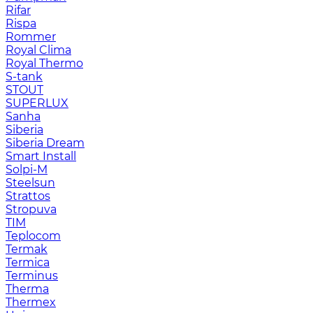
Rifar
Rispa
Rommer
Royal Clima
Royal Thermo
S-tank
STOUT
SUPERLUX
Sanha
Siberia
Siberia Dream
Smart Install
Solpi-M
Steelsun
Strattos
Stropuva
TIM
Teplocom
Termak
Termica
Terminus
Therma
Thermex