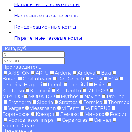
Напольные газовые котлы
Настенные газовые котлы
Конденсационные котлы
Парапетные газовые котлы
Цена, руб.
—
Производитель
ARISTON
ARTU
Arderia
Arideya
Baxi
Buran
Chaffoteaux
De Dietrich
E.C.A
ECA
Federica Bugatti
Ferroli
Fondital
Haier
Kentatsu
Kiturami
Kotitonttu
METEOR
MIZUDO
MORA-TOP
Mythos
Navien
ProLine
Protherm
Siberia
Strattos
Termica
Thermex
Vargaz
Viessmann
VilTerm
WERTRUS
Боринское
Конорд
Лемакс
Мимакс
Россия
Ростовгазоаппарат
Сервисгаз
Сигнал
Siberia Dream
Назначение