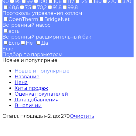
90
95
99
100
108
117
125
180
220
320
48,6
7,5
70,2
91,8
99,8
Протоколы управления котлом
OpenTherm
BridgeNet
Встроенный насос
есть
Встроенный расширительный бак
Есть
Нет
Да
Еще
Подбор по параметрам
Новые и популярные
Новые и популярные
Название
Цена
Хиты продаж
Оценка покупателей
Дата добавления
В наличии
Отапл. площадь м2, до:
270
Очистить