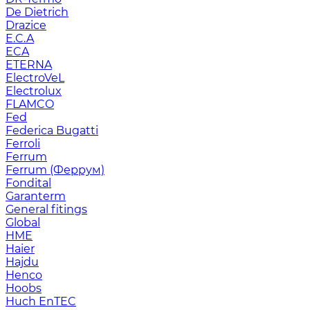
De Dietrich
Drazice
E.C.A
ECA
ETERNA
ElectroVeL
Electrolux
FLAMCO
Fed
Federica Bugatti
Ferroli
Ferrum
Ferrum (Феррум)
Fondital
Garanterm
General fitings
Global
HME
Haier
Hajdu
Henco
Hoobs
Huch EnTEC