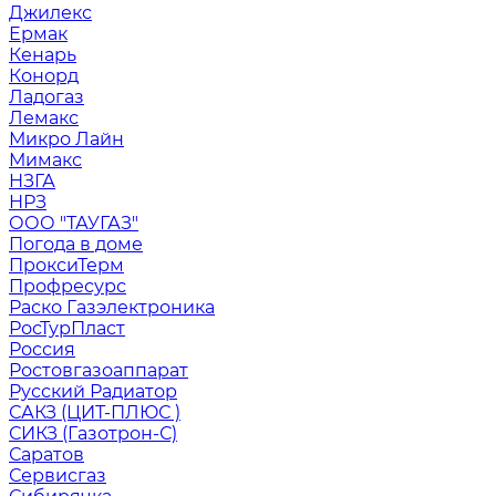
Джилекс
Ермак
Кенарь
Конорд
Ладогаз
Лемакс
Микро Лайн
Мимакс
НЗГА
НРЗ
ООО "ТАУГАЗ"
Погода в доме
ПроксиТерм
Профресурс
Раско Газэлектроника
РосТурПласт
Россия
Ростовгазоаппарат
Русский Радиатор
САКЗ (ЦИТ-ПЛЮС )
СИКЗ (Газотрон-С)
Саратов
Сервисгаз