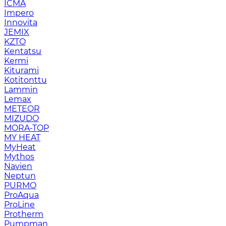
ICMA
Impero
Innovita
JEMIX
KZTO
Kentatsu
Kermi
Kiturami
Kotitonttu
Lammin
Lemax
METEOR
MIZUDO
MORA-TOP
MY HEAT
MyHeat
Mythos
Navien
Neptun
PURMO
ProAqua
ProLine
Protherm
Pumpman