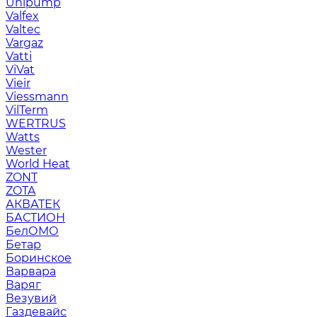
Unipump
Valfex
Valtec
Vargaz
Vatti
ViVat
Vieir
Viessmann
VilTerm
WERTRUS
Watts
Wester
World Heat
ZONT
ZOTA
АКВАТЕК
БАСТИОН
БелОМО
Бетар
Боринское
Варвара
Варяг
Везувий
Газдевайс