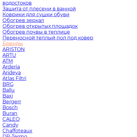
водостоков
Защита от плесени в ванной
Коврики для сушки обуви
Обогрев зеркал
Обогрев открытых площадок
Обогрев почвы в теплице
Переносной теплый пол под ковер
Бренды
ARISTON
ARTU
ATM
Arderia
Arideya
Atlas Filtri
BRG
Ballu
Baxi
Bergerr
Bosch
Buran
CALEO
Candy
Chaffoteaux
DR-Termo