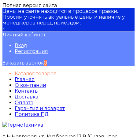
Полная версия сайта
Цены на сайте находятся в процессе правки.
Просим уточнять актуальные цены и наличие у
менеджеров перед приездом.
×
Личный кабинет
Вход
Регистрация
Заказать звонок
0
Каталог товаров
Главная
О компании
Контакты
Доставка
Оплата
Гарантия и возврат
Политика ПД
г. Н.Новгород, ул. Кузбасская,17 В (Склад - пос.