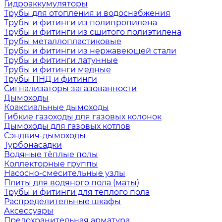
Гидроаккумуляторы
Трубы для отопления и водоснабжения
Трубы и фитинги из полипропилена
Трубы и фитинги из сшитого полиэтилена
Трубы металлопластиковые
Трубы и фитинги из нержавеющей стали
Трубы и фитинги латунные
Трубы и фитинги медные
Трубы ПНД и фитинги
Сигнализаторы загазованности
Дымоходы
Коаксиальные дымоходы
Гибкие газоходы для газовых колонок
Дымоходы для газовых котлов
Сэндвич-дымоходы
Турбонасадки
Водяные тёплые полы
Коллекторные группы
Насосно-смесительные узлы
Плиты для водяного пола (маты)
Трубы и фитинги для теплого пола
Распределительные шкафы
Аксессуары
Предохранительная арматура