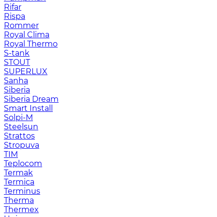
Rifar
Rispa
Rommer
Royal Clima
Royal Thermo
S-tank
STOUT
SUPERLUX
Sanha
Siberia
Siberia Dream
Smart Install
Solpi-M
Steelsun
Strattos
Stropuva
TIM
Teplocom
Termak
Termica
Terminus
Therma
Thermex