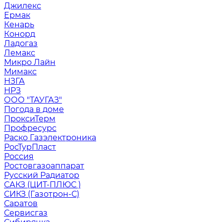
Джилекс
Ермак
Кенарь
Конорд
Ладогаз
Лемакс
Микро Лайн
Мимакс
НЗГА
НРЗ
ООО "ТАУГАЗ"
Погода в доме
ПроксиТерм
Профресурс
Раско Газэлектроника
РосТурПласт
Россия
Ростовгазоаппарат
Русский Радиатор
САКЗ (ЦИТ-ПЛЮС )
СИКЗ (Газотрон-С)
Саратов
Сервисгаз