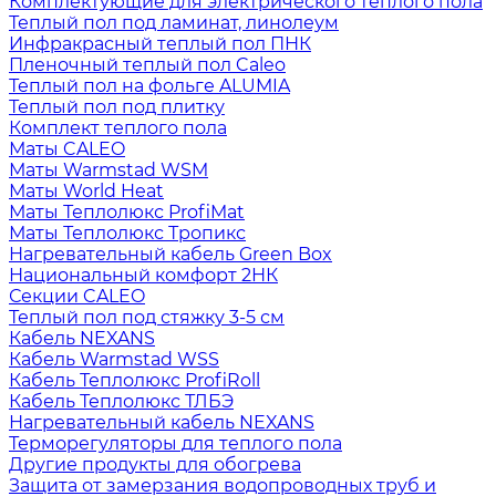
Комплектующие для электрического теплого пола
Теплый пол под ламинат, линолеум
Инфракрасный теплый пол ПНК
Пленочный теплый пол Caleo
Теплый пол на фольге ALUMIA
Теплый пол под плитку
Комплект теплого пола
Маты CALEO
Маты Warmstad WSM
Маты World Heat
Маты Теплолюкс ProfiMat
Маты Теплолюкс Тропикс
Нагревательный кабель Green Box
Национальный комфорт 2НК
Секции CALEO
Теплый пол под стяжку 3-5 см
Кабель NEXANS
Кабель Warmstad WSS
Кабель Теплолюкс ProfiRoll
Кабель Теплолюкс ТЛБЭ
Нагревательный кабель NEXANS
Терморегуляторы для теплого пола
Другие продукты для обогрева
Защита от замерзания водопроводных труб и