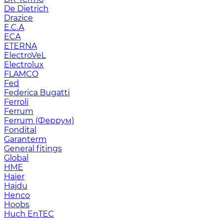
De Dietrich
Drazice
E.C.A
ECA
ETERNA
ElectroVeL
Electrolux
FLAMCO
Fed
Federica Bugatti
Ferroli
Ferrum
Ferrum (Феррум)
Fondital
Garanterm
General fitings
Global
HME
Haier
Hajdu
Henco
Hoobs
Huch EnTEC