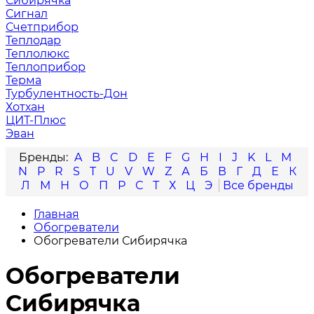
Сибирячка
Сигнал
Счетприбор
Теплодар
Теплолюкс
Теплоприбор
Терма
Турбулентность-Дон
Хотхан
ЦИТ-Плюс
Эван
A
B
C
D
E
F
G
H
I
J
K
L
M
N
P
R
S
T
U
V
W
Z
А
Б
В
Г
Д
Е
К
Л
М
Н
О
П
Р
С
Т
Х
Ц
Э
Главная
Обогреватели
Обогреватели Сибирячка
Обогреватели
Сибирячка