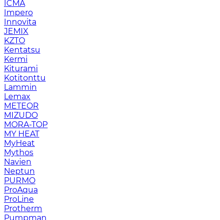
ICMA
Impero
Innovita
JEMIX
KZTO
Kentatsu
Kermi
Kiturami
Kotitonttu
Lammin
Lemax
METEOR
MIZUDO
MORA-TOP
MY HEAT
MyHeat
Mythos
Navien
Neptun
PURMO
ProAqua
ProLine
Protherm
Pumpman