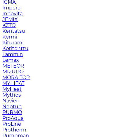
ICMA
Impero
Innovita
JEMIX
KZTO
Kentatsu
Kermi
Kiturami
Kotitonttu
Lammin
Lemax
METEOR
MIZUDO
MORA-TOP
MY HEAT
MyHeat
Mythos
Navien
Neptun
PURMO
ProAqua
ProLine
Protherm
Pumpman