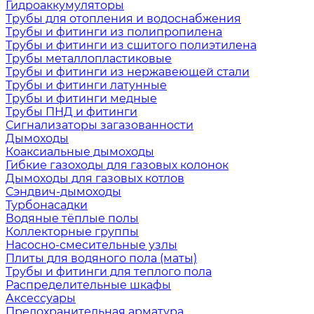
Гидроаккумуляторы
Трубы для отопления и водоснабжения
Трубы и фитинги из полипропилена
Трубы и фитинги из сшитого полиэтилена
Трубы металлопластиковые
Трубы и фитинги из нержавеющей стали
Трубы и фитинги латунные
Трубы и фитинги медные
Трубы ПНД и фитинги
Сигнализаторы загазованности
Дымоходы
Коаксиальные дымоходы
Гибкие газоходы для газовых колонок
Дымоходы для газовых котлов
Сэндвич-дымоходы
Турбонасадки
Водяные тёплые полы
Коллекторные группы
Насосно-смесительные узлы
Плиты для водяного пола (маты)
Трубы и фитинги для теплого пола
Распределительные шкафы
Аксессуары
Предохранительная арматура