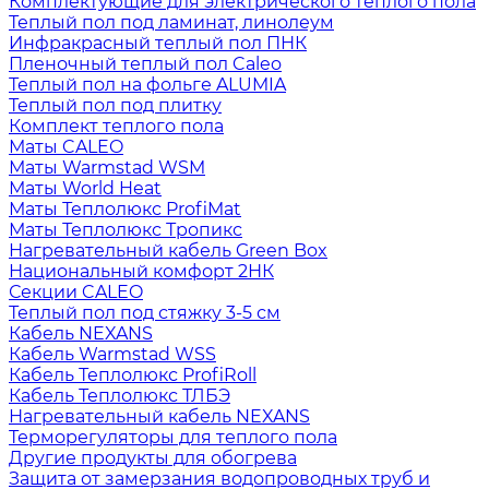
Комплектующие для электрического теплого пола
Теплый пол под ламинат, линолеум
Инфракрасный теплый пол ПНК
Пленочный теплый пол Caleo
Теплый пол на фольге ALUMIA
Теплый пол под плитку
Комплект теплого пола
Маты CALEO
Маты Warmstad WSM
Маты World Heat
Маты Теплолюкс ProfiMat
Маты Теплолюкс Тропикс
Нагревательный кабель Green Box
Национальный комфорт 2НК
Секции CALEO
Теплый пол под стяжку 3-5 см
Кабель NEXANS
Кабель Warmstad WSS
Кабель Теплолюкс ProfiRoll
Кабель Теплолюкс ТЛБЭ
Нагревательный кабель NEXANS
Терморегуляторы для теплого пола
Другие продукты для обогрева
Защита от замерзания водопроводных труб и