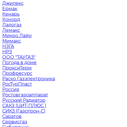
Джилекс
Ермак
Кенарь
Конорд
Ладогаз
Лемакс
Микро Лайн
Мимакс
НЗГА
НРЗ
ООО "ТАУГАЗ"
Погода в доме
ПроксиТерм
Профресурс
Раско Газэлектроника
РосТурПласт
Россия
Ростовгазоаппарат
Русский Радиатор
САКЗ (ЦИТ-ПЛЮС )
СИКЗ (Газотрон-С)
Саратов
Сервисгаз