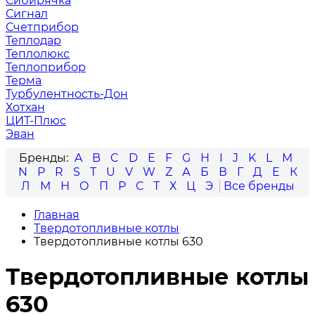
Сибирячка
Сигнал
Счетприбор
Теплодар
Теплолюкс
Теплоприбор
Терма
Турбулентность-Дон
Хотхан
ЦИТ-Плюс
Эван
A
B
C
D
E
F
G
H
I
J
K
L
M
N
P
R
S
T
U
V
W
Z
А
Б
В
Г
Д
Е
К
Л
М
Н
О
П
Р
С
Т
Х
Ц
Э
Главная
Твердотопливные котлы
Твердотопливные котлы 630
Твердотопливные котлы
630