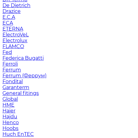
De Dietrich
Drazice
E.C.A
ECA
ETERNA
ElectroVeL
Electrolux
FLAMCO
Fed
Federica Bugatti
Ferroli
Ferrum
Ferrum (Феррум)
Fondital
Garanterm
General fitings
Global
HME
Haier
Hajdu
Henco
Hoobs
Huch EnTEC