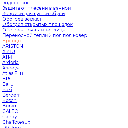
водостоков
Защита от плесени в ванной
Коврики для сушки обуви
Обогрев зеркал
Обогрев открытых площадок
Обогрев почвы в теплице
Переносной теплый пол под ковер
Бренды
ARISTON
ARTU
ATM
Arderia
Arideya
Atlas Filtri
BRG
Ballu
Baxi
Bergerr
Bosch
Buran
CALEO
Candy
Chaffoteaux
DR-Termo