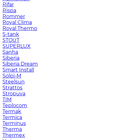
Rifar
Rispa
Rommer
Royal Clima
Royal Thermo
S-tank
STOUT
SUPERLUX
Sanha
Siberia
Siberia Dream
Smart Install
Solpi-M
Steelsun
Strattos
Stropuva
TIM
Teplocom
Termak
Termica
Terminus
Therma
Thermex