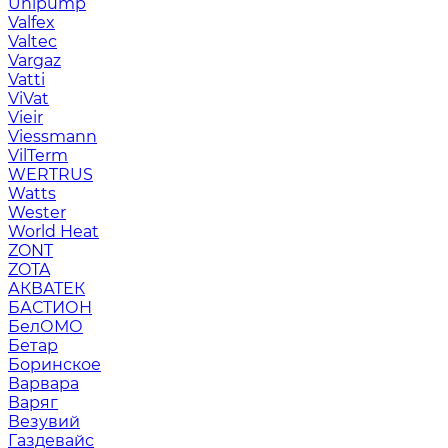
Unipump
Valfex
Valtec
Vargaz
Vatti
ViVat
Vieir
Viessmann
VilTerm
WERTRUS
Watts
Wester
World Heat
ZONT
ZOTA
АКВАТЕК
БАСТИОН
БелОМО
Бетар
Боринское
Варвара
Варяг
Везувий
Газдевайс