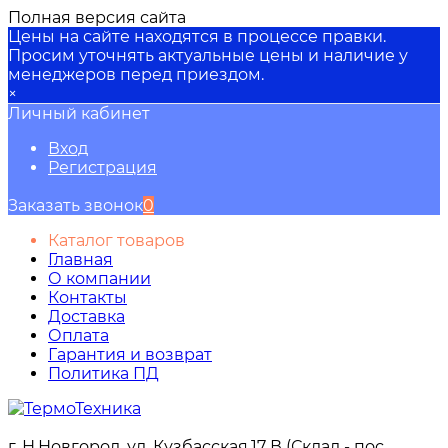
Полная версия сайта
Цены на сайте находятся в процессе правки.
Просим уточнять актуальные цены и наличие у
менеджеров перед приездом.
×
Личный кабинет
Вход
Регистрация
Заказать звонок
0
Каталог товаров
Главная
О компании
Контакты
Доставка
Оплата
Гарантия и возврат
Политика ПД
г. Н.Новгород, ул. Кузбасская,17 В (Склад - пос.