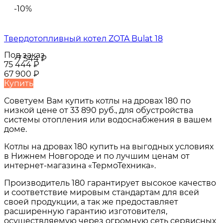
-10%
Твердотопливный котел ZOTA Bulat 18
Под заказ
-7 544
₽
75 444
₽
67 900
₽
Купить
Советуем Вам купить
котлы на дровах 180
по
низкой цене от
33 890 руб.
, для обустройства
системы отопления или водоснабжения в вашем
доме.
Котлы на дровах 180
купить на выгодных условиях
в
Нижнем Новгороде и по лучшим ценам от
интернет-магазина «ТермоТехника».
Производитель 180 гарантирует высокое качество
и соответствие мировым стандартам для всей
своей продукции, а так же предоставляет
расширенную гарантию изготовителя,
осуществляемую через огромную сеть сервисных