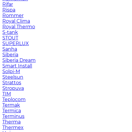
Rifar
Rispa
Rommer
Royal Clima
Royal Thermo
S-tank
STOUT
SUPERLUX
Sanha
Siberia
Siberia Dream
Smart Install
Solpi-M
Steelsun
Strattos
Stropuva
TIM
Teplocom
Termak
Termica
Terminus
Therma
Thermex