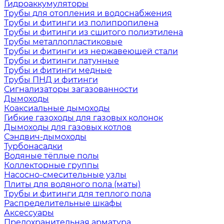
Гидроаккумуляторы
Трубы для отопления и водоснабжения
Трубы и фитинги из полипропилена
Трубы и фитинги из сшитого полиэтилена
Трубы металлопластиковые
Трубы и фитинги из нержавеющей стали
Трубы и фитинги латунные
Трубы и фитинги медные
Трубы ПНД и фитинги
Сигнализаторы загазованности
Дымоходы
Коаксиальные дымоходы
Гибкие газоходы для газовых колонок
Дымоходы для газовых котлов
Сэндвич-дымоходы
Турбонасадки
Водяные тёплые полы
Коллекторные группы
Насосно-смесительные узлы
Плиты для водяного пола (маты)
Трубы и фитинги для теплого пола
Распределительные шкафы
Аксессуары
Предохранительная арматура