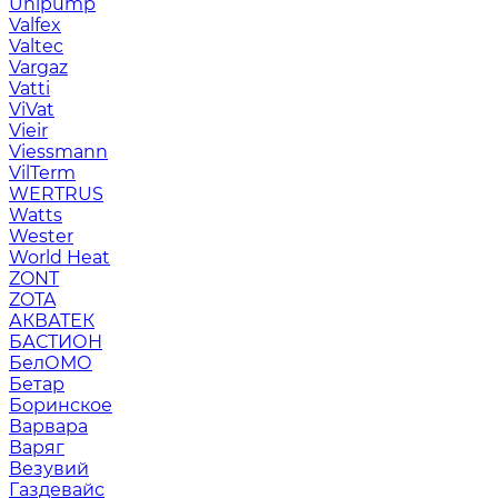
Unipump
Valfex
Valtec
Vargaz
Vatti
ViVat
Vieir
Viessmann
VilTerm
WERTRUS
Watts
Wester
World Heat
ZONT
ZOTA
АКВАТЕК
БАСТИОН
БелОМО
Бетар
Боринское
Варвара
Варяг
Везувий
Газдевайс