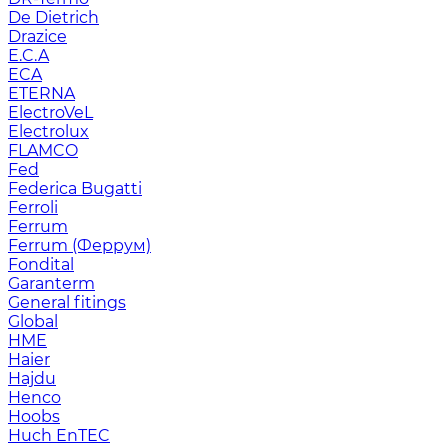
De Dietrich
Drazice
E.C.A
ECA
ETERNA
ElectroVeL
Electrolux
FLAMCO
Fed
Federica Bugatti
Ferroli
Ferrum
Ferrum (Феррум)
Fondital
Garanterm
General fitings
Global
HME
Haier
Hajdu
Henco
Hoobs
Huch EnTEC