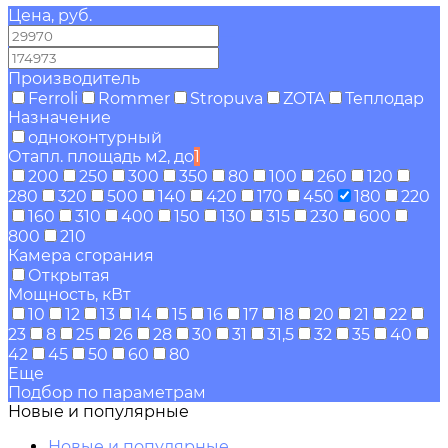
Цена, руб.
—
Производитель
Ferroli
Rommer
Stropuva
ZOTA
Теплодар
Назначение
одноконтурный
Отапл. площадь м2, до
1
200
250
300
350
80
100
260
120
280
320
500
140
420
170
450
180
220
160
310
400
150
130
315
230
600
800
210
Камера сгорания
Открытая
Мощность, кВт
10
12
13
14
15
16
17
18
20
21
22
23
8
25
26
28
30
31
31,5
32
35
40
42
45
50
60
80
Еще
Подбор по параметрам
Новые и популярные
Новые и популярные