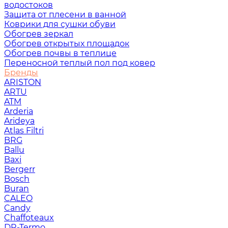
водостоков
Защита от плесени в ванной
Коврики для сушки обуви
Обогрев зеркал
Обогрев открытых площадок
Обогрев почвы в теплице
Переносной теплый пол под ковер
Бренды
ARISTON
ARTU
ATM
Arderia
Arideya
Atlas Filtri
BRG
Ballu
Baxi
Bergerr
Bosch
Buran
CALEO
Candy
Chaffoteaux
DR-Termo