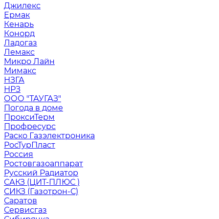
Джилекс
Ермак
Кенарь
Конорд
Ладогаз
Лемакс
Микро Лайн
Мимакс
НЗГА
НРЗ
ООО "ТАУГАЗ"
Погода в доме
ПроксиТерм
Профресурс
Раско Газэлектроника
РосТурПласт
Россия
Ростовгазоаппарат
Русский Радиатор
САКЗ (ЦИТ-ПЛЮС )
СИКЗ (Газотрон-С)
Саратов
Сервисгаз