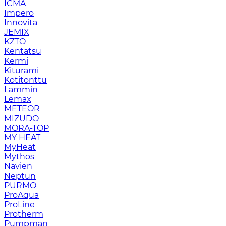
ICMA
Impero
Innovita
JEMIX
KZTO
Kentatsu
Kermi
Kiturami
Kotitonttu
Lammin
Lemax
METEOR
MIZUDO
MORA-TOP
MY HEAT
MyHeat
Mythos
Navien
Neptun
PURMO
ProAqua
ProLine
Protherm
Pumpman