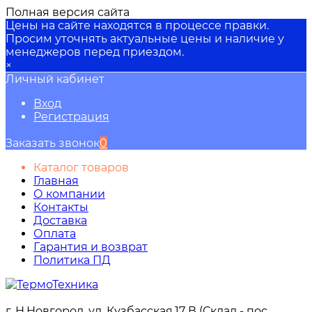
Полная версия сайта
Цены на сайте находятся в процессе правки.
Просим уточнять актуальные цены и наличие у
менеджеров перед приездом.
×
Личный кабинет
Вход
Регистрация
Заказать звонок
0
Каталог товаров
Главная
О компании
Контакты
Доставка
Оплата
Гарантия и возврат
Политика ПД
г. Н.Новгород, ул. Кузбасская,17 В (Склад - пос.