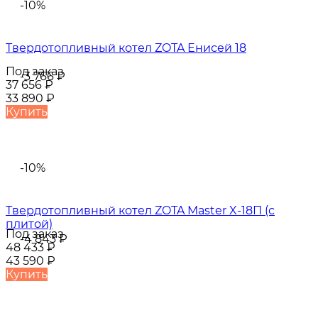
-10%
Твердотопливный котел ZOTA Енисей 18
Под заказ
-3 766
₽
37 656
₽
33 890
₽
Купить
-10%
Твердотопливный котел ZOTA Master X-18П (с
плитой)
Под заказ
-4 843
₽
48 433
₽
43 590
₽
Купить