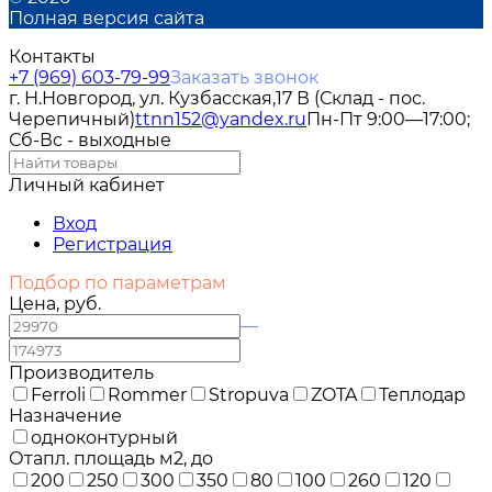
Полная версия сайта
Контакты
+7 (969) 603-79-99
Заказать звонок
г. Н.Новгород, ул. Кузбасская,17 В (Склад - пос.
Черепичный)
ttnn152@yandex.ru
Пн-Пт 9:00—17:00;
Сб-Вс - выходные
Личный кабинет
Вход
Регистрация
Подбор по параметрам
Цена, руб.
—
Производитель
Ferroli
Rommer
Stropuva
ZOTA
Теплодар
Назначение
одноконтурный
Отапл. площадь м2, до
200
250
300
350
80
100
260
120