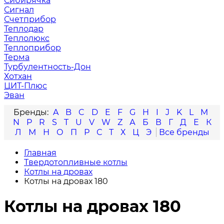
Сибирячка
Сигнал
Счетприбор
Теплодар
Теплолюкс
Теплоприбор
Терма
Турбулентность-Дон
Хотхан
ЦИТ-Плюс
Эван
A
B
C
D
E
F
G
H
I
J
K
L
M
N
P
R
S
T
U
V
W
Z
А
Б
В
Г
Д
Е
К
Л
М
Н
О
П
Р
С
Т
Х
Ц
Э
Главная
Твердотопливные котлы
Котлы на дровах
Котлы на дровах 180
Котлы на дровах 180