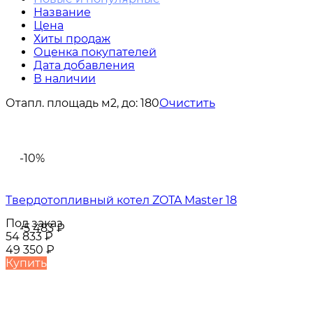
Название
Цена
Хиты продаж
Оценка покупателей
Дата добавления
В наличии
Отапл. площадь м2, до:
180
Очистить
-10%
Твердотопливный котел ZOTA Master 18
Под заказ
-5 483
₽
54 833
₽
49 350
₽
Купить