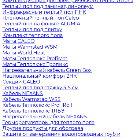
Комплектующие для электрического теплого пола
Теплый пол под ламинат, линолеум
Инфракрасный теплый пол ПНК
Пленочный теплый пол Caleo
Теплый пол на фольге ALUMIA
Теплый пол под плитку
Комплект теплого пола
Маты CALEO
Маты Warmstad WSM
Маты World Heat
Маты Теплолюкс ProfiMat
Маты Теплолюкс Тропикс
Нагревательный кабель Green Box
Национальный комфорт 2НК
Секции CALEO
Теплый пол под стяжку 3-5 см
Кабель NEXANS
Кабель Warmstad WSS
Кабель Теплолюкс ProfiRoll
Кабель Теплолюкс ТЛБЭ
Нагревательный кабель NEXANS
Терморегуляторы для теплого пола
Другие продукты для обогрева
Защита от замерзания водопроводных труб и