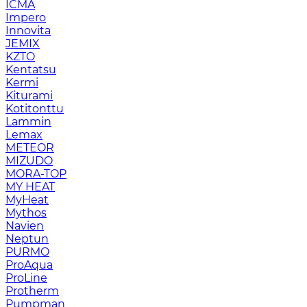
ICMA
Impero
Innovita
JEMIX
KZTO
Kentatsu
Kermi
Kiturami
Kotitonttu
Lammin
Lemax
METEOR
MIZUDO
MORA-TOP
MY HEAT
MyHeat
Mythos
Navien
Neptun
PURMO
ProAqua
ProLine
Protherm
Pumpman