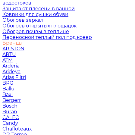
водостоков
Защита от плесени в ванной
Коврики для сушки обуви
Обогрев зеркал
Обогрев открытых площадок
Обогрев почвы в теплице
Переносной теплый пол под ковер
Бренды
ARISTON
ARTU
ATM
Arderia
Arideya
Atlas Filtri
BRG
Ballu
Baxi
Bergerr
Bosch
Buran
CALEO
Candy
Chaffoteaux
DR-Termo