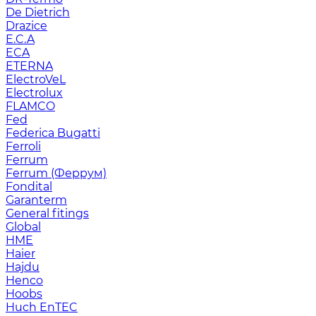
De Dietrich
Drazice
E.C.A
ECA
ETERNA
ElectroVeL
Electrolux
FLAMCO
Fed
Federica Bugatti
Ferroli
Ferrum
Ferrum (Феррум)
Fondital
Garanterm
General fitings
Global
HME
Haier
Hajdu
Henco
Hoobs
Huch EnTEC