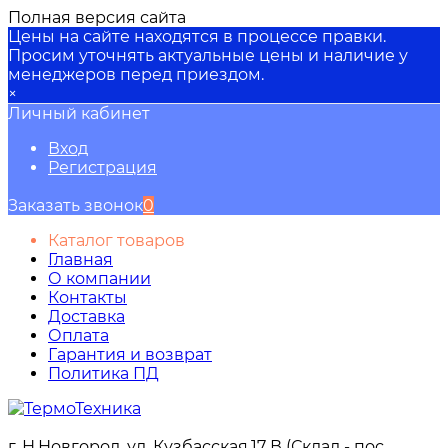
Полная версия сайта
Цены на сайте находятся в процессе правки.
Просим уточнять актуальные цены и наличие у
менеджеров перед приездом.
×
Личный кабинет
Вход
Регистрация
Заказать звонок
0
Каталог товаров
Главная
О компании
Контакты
Доставка
Оплата
Гарантия и возврат
Политика ПД
г. Н.Новгород, ул. Кузбасская,17 В (Склад - пос.