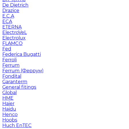
De Dietrich
Drazice
E.C.A
ECA
ETERNA
ElectroVeL
Electrolux
FLAMCO
Fed
Federica Bugatti
Ferroli
Ferrum
Ferrum (Феррум)
Fondital
Garanterm
General fitings
Global
HME
Haier
Hajdu
Henco
Hoobs
Huch EnTEC