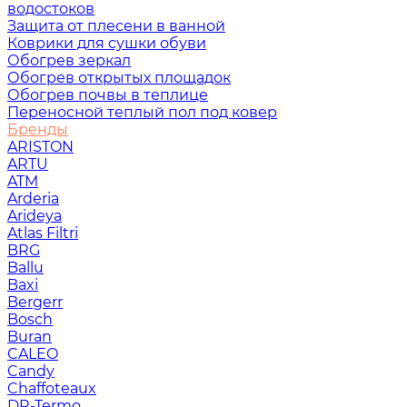
водостоков
Защита от плесени в ванной
Коврики для сушки обуви
Обогрев зеркал
Обогрев открытых площадок
Обогрев почвы в теплице
Переносной теплый пол под ковер
Бренды
ARISTON
ARTU
ATM
Arderia
Arideya
Atlas Filtri
BRG
Ballu
Baxi
Bergerr
Bosch
Buran
CALEO
Candy
Chaffoteaux
DR-Termo