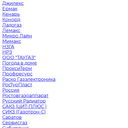
Джилекс
Ермак
Кенарь
Конорд
Ладогаз
Лемакс
Микро Лайн
Мимакс
НЗГА
НРЗ
ООО "ТАУГАЗ"
Погода в доме
ПроксиТерм
Профресурс
Раско Газэлектроника
РосТурПласт
Россия
Ростовгазоаппарат
Русский Радиатор
САКЗ (ЦИТ-ПЛЮС )
СИКЗ (Газотрон-С)
Саратов
Сервисгаз