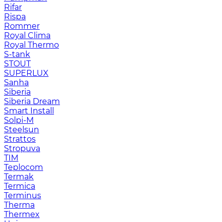
Rifar
Rispa
Rommer
Royal Clima
Royal Thermo
S-tank
STOUT
SUPERLUX
Sanha
Siberia
Siberia Dream
Smart Install
Solpi-M
Steelsun
Strattos
Stropuva
TIM
Teplocom
Termak
Termica
Terminus
Therma
Thermex