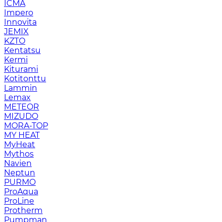
ICMA
Impero
Innovita
JEMIX
KZTO
Kentatsu
Kermi
Kiturami
Kotitonttu
Lammin
Lemax
METEOR
MIZUDO
MORA-TOP
MY HEAT
MyHeat
Mythos
Navien
Neptun
PURMO
ProAqua
ProLine
Protherm
Pumpman