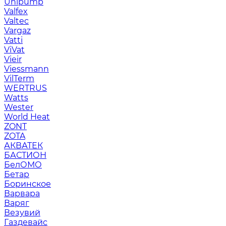
Unipump
Valfex
Valtec
Vargaz
Vatti
ViVat
Vieir
Viessmann
VilTerm
WERTRUS
Watts
Wester
World Heat
ZONT
ZOTA
АКВАТЕК
БАСТИОН
БелОМО
Бетар
Боринское
Варвара
Варяг
Везувий
Газдевайс