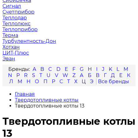
Сибирячка
Сигнал
Счетприбор
Теплодар
Теплолюкс
Теплоприбор
Терма
Турбулентность-Дон
Хотхан
ЦИТ-Плюс
Эван
A
B
C
D
E
F
G
H
I
J
K
L
M
N
P
R
S
T
U
V
W
Z
А
Б
В
Г
Д
Е
К
Л
М
Н
О
П
Р
С
Т
Х
Ц
Э
Главная
Твердотопливные котлы
Твердотопливные котлы 13
Твердотопливные котлы
13