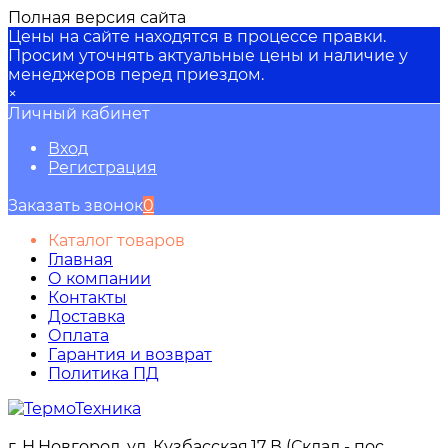
Полная версия сайта
Цены на сайте находятся в процессе правки.
Просим уточнять актуальные цены и наличие у
менеджеров перед приездом.
×
Личный кабинет
Вход
Регистрация
Заказать звонок
0
Каталог товаров
Главная
О компании
Контакты
Доставка
Оплата
Гарантия и возврат
Политика ПД
г. Н.Новгород, ул. Кузбасская,17 В (Склад - пос.