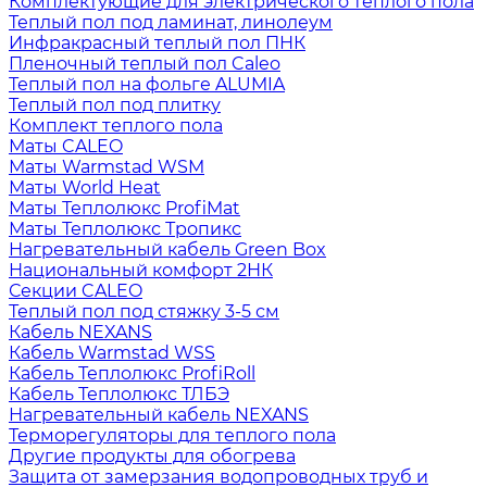
Комплектующие для электрического теплого пола
Теплый пол под ламинат, линолеум
Инфракрасный теплый пол ПНК
Пленочный теплый пол Caleo
Теплый пол на фольге ALUMIA
Теплый пол под плитку
Комплект теплого пола
Маты CALEO
Маты Warmstad WSM
Маты World Heat
Маты Теплолюкс ProfiMat
Маты Теплолюкс Тропикс
Нагревательный кабель Green Box
Национальный комфорт 2НК
Секции CALEO
Теплый пол под стяжку 3-5 см
Кабель NEXANS
Кабель Warmstad WSS
Кабель Теплолюкс ProfiRoll
Кабель Теплолюкс ТЛБЭ
Нагревательный кабель NEXANS
Терморегуляторы для теплого пола
Другие продукты для обогрева
Защита от замерзания водопроводных труб и