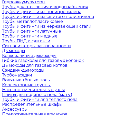
Гидроаккумуляторы
Трубы для отопления и водоснабжения
Трубы и фитинги из полипропилена
Трубы и фитинги из сшитого полиэтилена
Трубы металлопластиковые
Трубы и фитинги из нержавеющей стали
Трубы и фитинги латунные
Трубы и фитинги медные
Трубы ПНД и фитинги
Сигнализаторы загазованности
Дымоходы
Коаксиальные дымоходы
Гибкие газоходы для газовых колонок
Дымоходы для газовых котлов
Сэндвич-дымоходы
Турбонасадки
Водяные тёплые полы
Коллекторные группы
Насосно-смесительные узлы
Плиты для водяного пола (маты)
Трубы и фитинги для теплого пола
Распределительные шкафы
Аксессуары
Предохранительная арматура