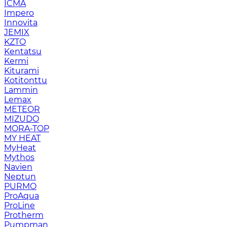
ICMA
Impero
Innovita
JEMIX
KZTO
Kentatsu
Kermi
Kiturami
Kotitonttu
Lammin
Lemax
METEOR
MIZUDO
MORA-TOP
MY HEAT
MyHeat
Mythos
Navien
Neptun
PURMO
ProAqua
ProLine
Protherm
Pumpman