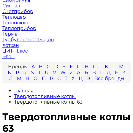
Сибирячка
Сигнал
Счетприбор
Теплодар
Теплолюкс
Теплоприбор
Терма
Турбулентность-Дон
Хотхан
ЦИТ-Плюс
Эван
A
B
C
D
E
F
G
H
I
J
K
L
M
N
P
R
S
T
U
V
W
Z
А
Б
В
Г
Д
Е
К
Л
М
Н
О
П
Р
С
Т
Х
Ц
Э
Главная
Твердотопливные котлы
Твердотопливные котлы 63
Твердотопливные котлы
63