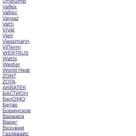
Unipump
Valfex
Valtec
Vargaz
Vatti
ViVat
Vieir
Viessmann
VilTerm
WERTRUS
Watts
Wester
World Heat
ZONT
ZOTA
АКВАТЕК
БАСТИОН
БелОМО
Бетар
Боринское
Варвара
Варяг
Везувий
Газдевайс