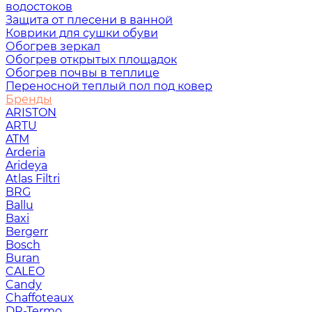
водостоков
Защита от плесени в ванной
Коврики для сушки обуви
Обогрев зеркал
Обогрев открытых площадок
Обогрев почвы в теплице
Переносной теплый пол под ковер
Бренды
ARISTON
ARTU
ATM
Arderia
Arideya
Atlas Filtri
BRG
Ballu
Baxi
Bergerr
Bosch
Buran
CALEO
Candy
Chaffoteaux
DR-Termo