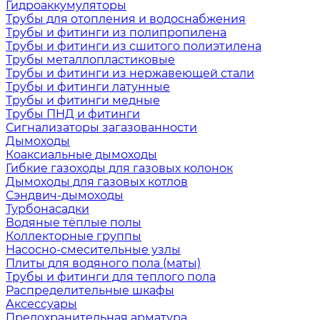
Гидроаккумуляторы
Трубы для отопления и водоснабжения
Трубы и фитинги из полипропилена
Трубы и фитинги из сшитого полиэтилена
Трубы металлопластиковые
Трубы и фитинги из нержавеющей стали
Трубы и фитинги латунные
Трубы и фитинги медные
Трубы ПНД и фитинги
Сигнализаторы загазованности
Дымоходы
Коаксиальные дымоходы
Гибкие газоходы для газовых колонок
Дымоходы для газовых котлов
Сэндвич-дымоходы
Турбонасадки
Водяные тёплые полы
Коллекторные группы
Насосно-смесительные узлы
Плиты для водяного пола (маты)
Трубы и фитинги для теплого пола
Распределительные шкафы
Аксессуары
Предохранительная арматура