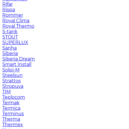
Rifar
Rispa
Rommer
Royal Clima
Royal Thermo
S-tank
STOUT
SUPERLUX
Sanha
Siberia
Siberia Dream
Smart Install
Solpi-M
Steelsun
Strattos
Stropuva
TIM
Teplocom
Termak
Termica
Terminus
Therma
Thermex