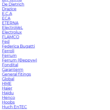
De Dietrich
Drazice
E.C.A
ECA
ETERNA
ElectroVeL
Electrolux
FLAMCO
Fed
Federica Bugatti
Ferroli
Ferrum
Ferrum (Феррум)
Fondital
Garanterm
General fitings
Global
HME
Haier
Hajdu
Henco
Hoobs
Huch EnTEC