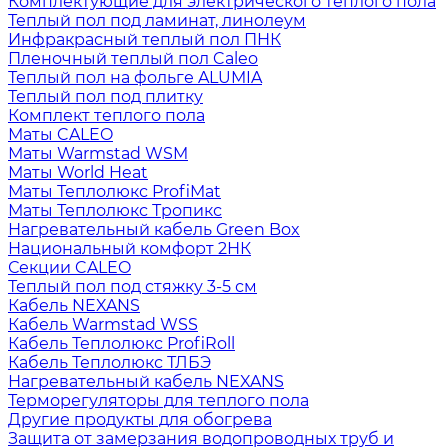
Комплектующие для электрического теплого пола
Теплый пол под ламинат, линолеум
Инфракрасный теплый пол ПНК
Пленочный теплый пол Caleo
Теплый пол на фольге ALUMIA
Теплый пол под плитку
Комплект теплого пола
Маты CALEO
Маты Warmstad WSM
Маты World Heat
Маты Теплолюкс ProfiMat
Маты Теплолюкс Тропикс
Нагревательный кабель Green Box
Национальный комфорт 2НК
Секции CALEO
Теплый пол под стяжку 3-5 см
Кабель NEXANS
Кабель Warmstad WSS
Кабель Теплолюкс ProfiRoll
Кабель Теплолюкс ТЛБЭ
Нагревательный кабель NEXANS
Терморегуляторы для теплого пола
Другие продукты для обогрева
Защита от замерзания водопроводных труб и