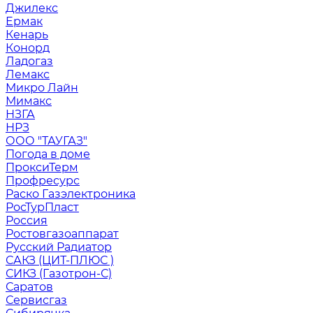
Джилекс
Ермак
Кенарь
Конорд
Ладогаз
Лемакс
Микро Лайн
Мимакс
НЗГА
НРЗ
ООО "ТАУГАЗ"
Погода в доме
ПроксиТерм
Профресурс
Раско Газэлектроника
РосТурПласт
Россия
Ростовгазоаппарат
Русский Радиатор
САКЗ (ЦИТ-ПЛЮС )
СИКЗ (Газотрон-С)
Саратов
Сервисгаз