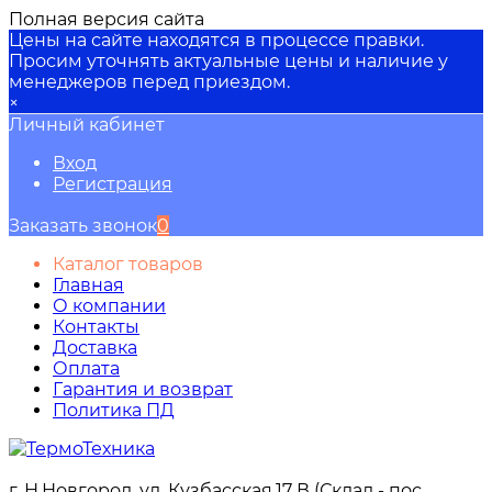
Полная версия сайта
Цены на сайте находятся в процессе правки.
Просим уточнять актуальные цены и наличие у
менеджеров перед приездом.
×
Личный кабинет
Вход
Регистрация
Заказать звонок
0
Каталог товаров
Главная
О компании
Контакты
Доставка
Оплата
Гарантия и возврат
Политика ПД
г. Н.Новгород, ул. Кузбасская,17 В (Склад - пос.