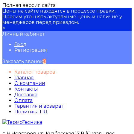
Полная версия сайта
Цены на сайте находятся в процессе правки.
Просим уточнять актуальные цены и наличие у
менеджеров перед приездом.
×
Личный кабинет
Вход
Регистрация
Заказать звонок
0
Каталог товаров
Главная
О компании
Контакты
Доставка
Оплата
Гарантия и возврат
Политика ПД
г. Н.Новгород, ул. Кузбасская,17 В (Склад - пос.