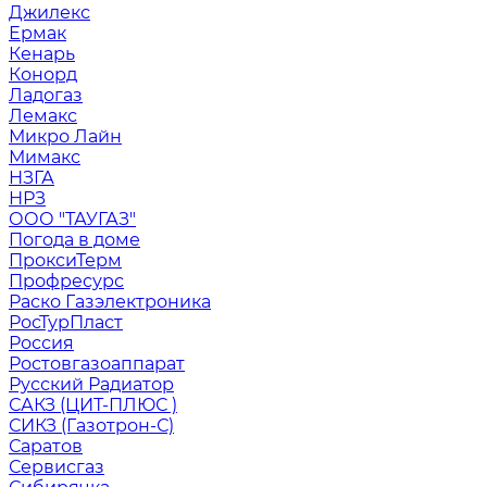
Джилекс
Ермак
Кенарь
Конорд
Ладогаз
Лемакс
Микро Лайн
Мимакс
НЗГА
НРЗ
ООО "ТАУГАЗ"
Погода в доме
ПроксиТерм
Профресурс
Раско Газэлектроника
РосТурПласт
Россия
Ростовгазоаппарат
Русский Радиатор
САКЗ (ЦИТ-ПЛЮС )
СИКЗ (Газотрон-С)
Саратов
Сервисгаз