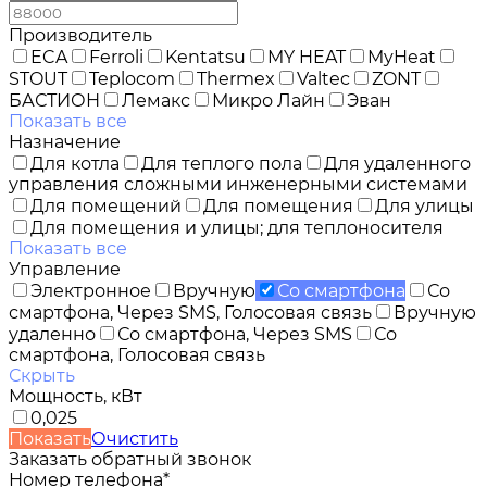
Производитель
ECA
Ferroli
Kentatsu
MY HEAT
MyHeat
STOUT
Teplocom
Thermex
Valtec
ZONT
БАСТИОН
Лемакс
Микро Лайн
Эван
Показать все
Назначение
Для котла
Для теплого пола
Для удаленного
управления сложными инженерными системами
Для помещений
Для помещения
Для улицы
Для помещения и улицы; для теплоносителя
Показать все
Управление
Электронное
Вручную
Со смартфона
Со
смартфона, Через SMS, Голосовая связь
Вручную
удаленно
Со смартфона, Через SMS
Со
смартфона, Голосовая связь
Скрыть
Мощность, кВт
0,025
Показать
Очистить
Заказать обратный звонок
Номер телефона*