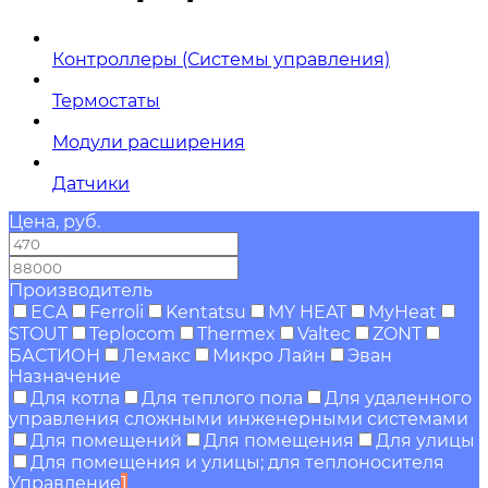
Контроллеры (Системы управления)
Термостаты
Модули расширения
Датчики
Цена, руб.
—
Производитель
ECA
Ferroli
Kentatsu
MY HEAT
MyHeat
STOUT
Teplocom
Thermex
Valtec
ZONT
БАСТИОН
Лемакс
Микро Лайн
Эван
Назначение
Для котла
Для теплого пола
Для удаленного
управления сложными инженерными системами
Для помещений
Для помещения
Для улицы
Для помещения и улицы; для теплоносителя
Управление
1