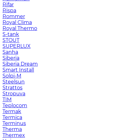
Rifar
Rispa
Rommer
Royal Clima
Royal Thermo
S-tank
STOUT
SUPERLUX
Sanha
Siberia
Siberia Dream
Smart Install
Solpi-M
Steelsun
Strattos
Stropuva
TIM
Teplocom
Termak
Termica
Terminus
Therma
Thermex