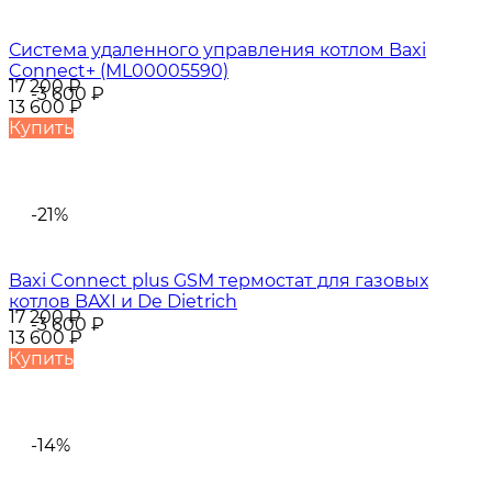
Система удаленного управления котлом Baxi
Connect+ (ML00005590)
17 200
₽
-3 600
₽
13 600
₽
Купить
-21%
Baxi Connect plus GSM термостат для газовых
котлов BAXI и De Dietrich
17 200
₽
-3 600
₽
13 600
₽
Купить
-14%