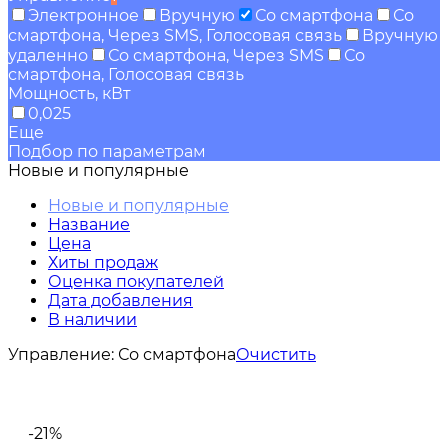
Электронное
Вручную
Со смартфона
Со
смартфона, Через SMS, Голосовая связь
Вручную
удаленно
Со смартфона, Через SMS
Со
смартфона, Голосовая связь
Мощность, кВт
0,025
Еще
Подбор по параметрам
Новые и популярные
Новые и популярные
Название
Цена
Хиты продаж
Оценка покупателей
Дата добавления
В наличии
Управление:
Со смартфона
Очистить
-21%