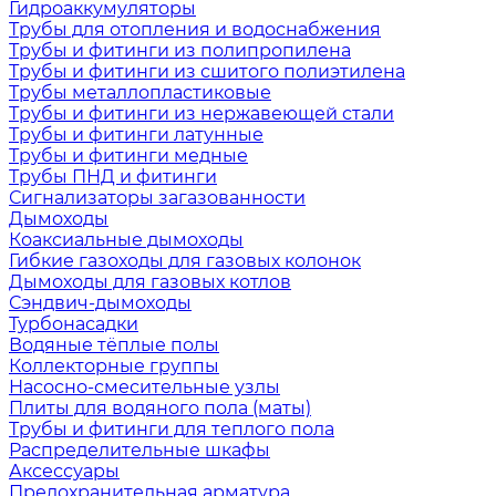
Гидроаккумуляторы
Трубы для отопления и водоснабжения
Трубы и фитинги из полипропилена
Трубы и фитинги из сшитого полиэтилена
Трубы металлопластиковые
Трубы и фитинги из нержавеющей стали
Трубы и фитинги латунные
Трубы и фитинги медные
Трубы ПНД и фитинги
Сигнализаторы загазованности
Дымоходы
Коаксиальные дымоходы
Гибкие газоходы для газовых колонок
Дымоходы для газовых котлов
Сэндвич-дымоходы
Турбонасадки
Водяные тёплые полы
Коллекторные группы
Насосно-смесительные узлы
Плиты для водяного пола (маты)
Трубы и фитинги для теплого пола
Распределительные шкафы
Аксессуары
Предохранительная арматура