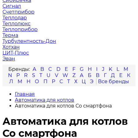
Сибирячка
Сигнал
Счетприбор
Теплодар
Теплолюкс
Теплоприбор
Терма
Турбулентность-Дон
Хотхан
ЦИТ-Плюс
Эван
A
B
C
D
E
F
G
H
I
J
K
L
M
N
P
R
S
T
U
V
W
Z
А
Б
В
Г
Д
Е
К
Л
М
Н
О
П
Р
С
Т
Х
Ц
Э
Главная
Автоматика для котлов
Автоматика для котлов Со смартфона
Автоматика для котлов
Со смартфона