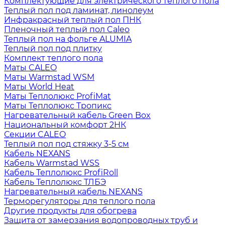
Комплектующие для электрического теплого пола
Теплый пол под ламинат, линолеум
Инфракрасный теплый пол ПНК
Пленочный теплый пол Caleo
Теплый пол на фольге ALUMIA
Теплый пол под плитку
Комплект теплого пола
Маты CALEO
Маты Warmstad WSM
Маты World Heat
Маты Теплолюкс ProfiMat
Маты Теплолюкс Тропикс
Нагревательный кабель Green Box
Национальный комфорт 2НК
Секции CALEO
Теплый пол под стяжку 3-5 см
Кабель NEXANS
Кабель Warmstad WSS
Кабель Теплолюкс ProfiRoll
Кабель Теплолюкс ТЛБЭ
Нагревательный кабель NEXANS
Терморегуляторы для теплого пола
Другие продукты для обогрева
Защита от замерзания водопроводных труб и