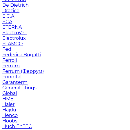
De Dietrich
Drazice
E.C.A
ECA
ETERNA
ElectroVeL
Electrolux
FLAMCO
Fed
Federica Bugatti
Ferroli
Ferrum
Ferrum (Феррум)
Fondital
Garanterm
General fitings
Global
HME
Haier
Hajdu
Henco
Hoobs
Huch EnTEC