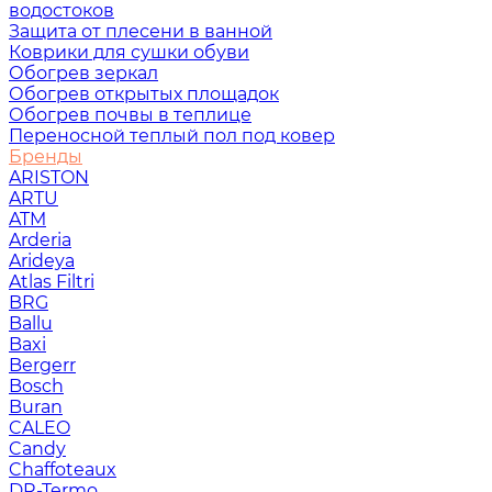
водостоков
Защита от плесени в ванной
Коврики для сушки обуви
Обогрев зеркал
Обогрев открытых площадок
Обогрев почвы в теплице
Переносной теплый пол под ковер
Бренды
ARISTON
ARTU
ATM
Arderia
Arideya
Atlas Filtri
BRG
Ballu
Baxi
Bergerr
Bosch
Buran
CALEO
Candy
Chaffoteaux
DR-Termo