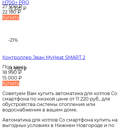
H700+ PRO
27 500
₽
-5 320
₽
22 180
₽
Купить
-21%
Контроллер Эван MyHeat SMART 2
Под заказ
-3 990
₽
18 990
₽
15 000
₽
Купить
Советуем Вам купить
автоматика для котлов Со
смартфона
по низкой цене от
11 220 руб.
, для
обустройства системы отопления или
водоснабжения в вашем доме.
Автоматика для котлов Со смартфона
купить на
выгодных условиях в
Нижнем Новгороде и по