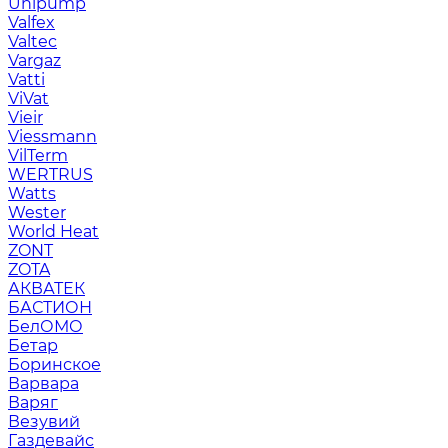
Unipump
Valfex
Valtec
Vargaz
Vatti
ViVat
Vieir
Viessmann
VilTerm
WERTRUS
Watts
Wester
World Heat
ZONT
ZOTA
АКВАТЕК
БАСТИОН
БелОМО
Бетар
Боринское
Варвара
Варяг
Везувий
Газдевайс