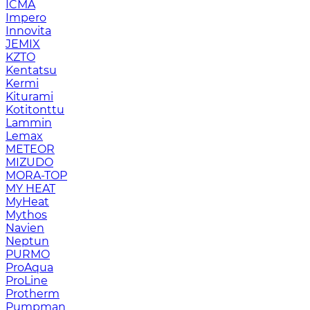
ICMA
Impero
Innovita
JEMIX
KZTO
Kentatsu
Kermi
Kiturami
Kotitonttu
Lammin
Lemax
METEOR
MIZUDO
MORA-TOP
MY HEAT
MyHeat
Mythos
Navien
Neptun
PURMO
ProAqua
ProLine
Protherm
Pumpman