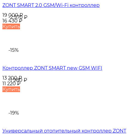
ZONT SMART 2.0 GSM/Wi-Fi контроллер
19 000
₽
-2 570
₽
16 430
₽
Купить
-15%
Контроллер ZONT SMART new GSM WIFI
13 200
₽
-1 980
₽
11 220
₽
Купить
-19%
Универсальный отопительный контроллер ZONT